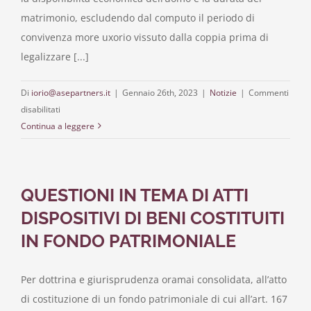
matrimonio, escludendo dal computo il periodo di
convivenza more uxorio vissuto dalla coppia prima di
legalizzare [...]
Di
iorio@asepartners.it
|
Gennaio 26th, 2023
|
Notizie
|
Commenti
su
disabilitati
ASSEGNO
Continua a leggere
DIVORZILE:
CONTA
ANCHE
QUESTIONI IN TEMA DI ATTI
LA
CONVIVENZA
DISPOSITIVI DI BENI COSTITUITI
PREMATRIMONIALE?
IN FONDO PATRIMONIALE
Per dottrina e giurisprudenza oramai consolidata, all’atto
di costituzione di un fondo patrimoniale di cui all’art. 167