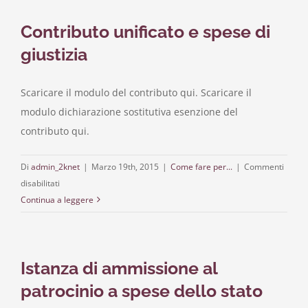
al
Contributo unificato e spese di
fondo
di
giustizia
solidarietà
per
Scaricare il modulo del contributo qui. Scaricare il
il
modulo dichiarazione sostitutiva esenzione del
patrocinio
legale
contributo qui.
alle
donne
Di
admin_2knet
|
Marzo 19th, 2015
|
Come fare per...
|
Commenti
vittime
su
disabilitati
di
Contributo
Continua a leggere
violenza
unificato
e
e
maltrattamenti
spese
–
Istanza di ammissione al
di
Lg
giustizia
patrocinio a spese dello stato
Regionale