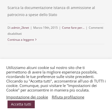
n
11/08
Scarica la documentazione Istanza di ammissione al
patrocinio a spese dello Stato
Di
admin_2knet
|
Marzo 19th, 2015
|
Come fare per...
|
Commenti
su
disabilitati
Istanza
Continua a leggere
di
ammissione
al
patrocinio
Prossimo
1
2
Utilizziamo alcuni cookie sul nostro sito che ti
a
permettono di avere la migliore esperienza possibile,
spese
© Copyright 2015 -
2026 | Alessio • Silvesti & Partners | P. IVA
ricordando le tue preferenze sulle visite precedenti.
Cliccando su "Accetta tutti", acconsentirai all'uso di TUTTI i
dello
02032940039 | web designer Andrea Giovetti| Powered by
cookie. Comunque, puoi visitare le "Impostazioni dei
stato
2000net
|
copyright
|
Privacy & Cookie Policy
Cookie" per acconsentire in maniera più oculata.
Impostazione dei cookie
Rifiuta profilazione
Accetta tutti
Facebook
LinkedIn