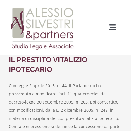
Salta
al
contenuto
Toggle
Naviga
Home
IL PRESTITO VITALIZIO
Chi Siamo
IPOTECARIO
Cosa facciamo
Con legge 2 aprile 2015, n. 44, il Parlamento ha
provveduto a modificare l'art. 11-quaterdecies del
Come fare per…
decreto-legge 30 settembre 2005, n. 203, poi convertito,
con modificazioni, dalla L. 2 dicembre 2005, n. 248, in
materia di disciplina del c.d. prestito vitalizio ipotecario.
Contatti
Con tale espressione si definisce la concessione da parte