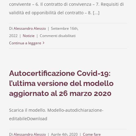
PATRIMONIALE
convivente – 6. Il contratto di convivenza – 7. Requisiti di
validità ed opponibilità del contratto – 8. [...]
Di
Alessandro Alessio
|
Settembre 16th,
su
2022
|
Notizie
|
Commenti disabilitati
Contratto
Continua a leggere
di
convivenza
Autocertificazione Covid-19:
l’ultima versione del modello
aggiornato al 26 marzo 2020
Scarica il modello. Modello-autodichiarazione-
editabileDownload
Di
Alessandro Alessio
|
Aprile 4th, 2020
|
Come fare