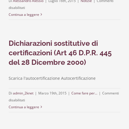
Di
Alessandro Alessio
|
Luglio 16th, 2015
|
Notizie
|
Commenti
su
disabilitati
Nuovo
Continua a leggere
art.
2929
bis
Dichiarazioni sostitutive di
codice
civile:
certificazioni (Art 46 D.P.R. 445
note
del 28 Dicembre 2000)
a
prima
lettura.
Scarica l'autocertificazione Autocertificazione
Di
admin_2knet
|
Marzo 19th, 2015
|
Come fare per...
|
Commenti
su
disabilitati
Dichiarazioni
Continua a leggere
sostitutive
di
certificazioni