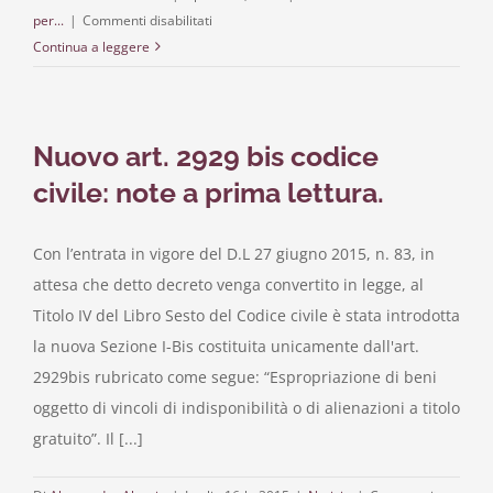
su
per...
|
Commenti disabilitati
Autocertificazione
Continua a leggere
Covid-
19:
l’ultima
Nuovo art. 2929 bis codice
versione
del
civile: note a prima lettura.
modello
aggiornato
Con l’entrata in vigore del D.L 27 giugno 2015, n. 83, in
al
attesa che detto decreto venga convertito in legge, al
26
marzo
Titolo IV del Libro Sesto del Codice civile è stata introdotta
2020
la nuova Sezione I-Bis costituita unicamente dall'art.
2929bis rubricato come segue: “Espropriazione di beni
oggetto di vincoli di indisponibilità o di alienazioni a titolo
gratuito”. Il [...]