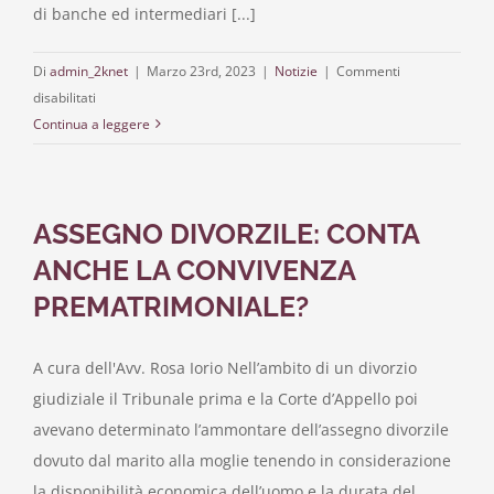
di banche ed intermediari [...]
News
Di
admin_2knet
|
Marzo 23rd, 2023
|
Notizie
|
Commenti
su
disabilitati
IL
Continua a leggere
PRESTITO
VITALIZIO
IPOTECARIO
ASSEGNO DIVORZILE: CONTA
ANCHE LA CONVIVENZA
PREMATRIMONIALE?
A cura dell'Avv. Rosa Iorio Nell’ambito di un divorzio
giudiziale il Tribunale prima e la Corte d’Appello poi
avevano determinato l’ammontare dell’assegno divorzile
dovuto dal marito alla moglie tenendo in considerazione
la disponibilità economica dell’uomo e la durata del