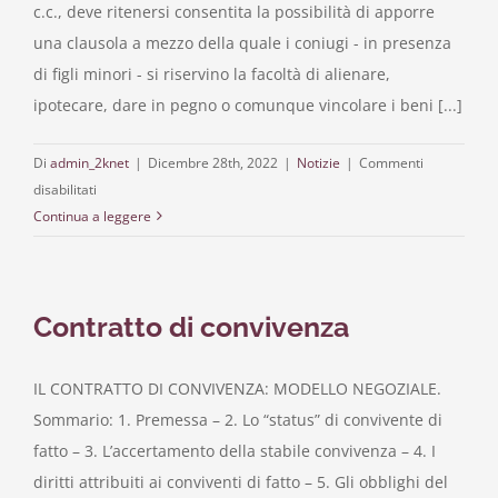
c.c., deve ritenersi consentita la possibilità di apporre
una clausola a mezzo della quale i coniugi - in presenza
di figli minori - si riservino la facoltà di alienare,
ipotecare, dare in pegno o comunque vincolare i beni [...]
Di
admin_2knet
|
Dicembre 28th, 2022
|
Notizie
|
Commenti
su
disabilitati
QUESTIONI
Continua a leggere
IN
TEMA
DI
Contratto di convivenza
ATTI
DISPOSITIVI
DI
IL CONTRATTO DI CONVIVENZA: MODELLO NEGOZIALE.
BENI
Sommario: 1. Premessa – 2. Lo “status” di convivente di
COSTITUITI
fatto – 3. L’accertamento della stabile convivenza – 4. I
IN
diritti attribuiti ai conviventi di fatto – 5. Gli obblighi del
FONDO