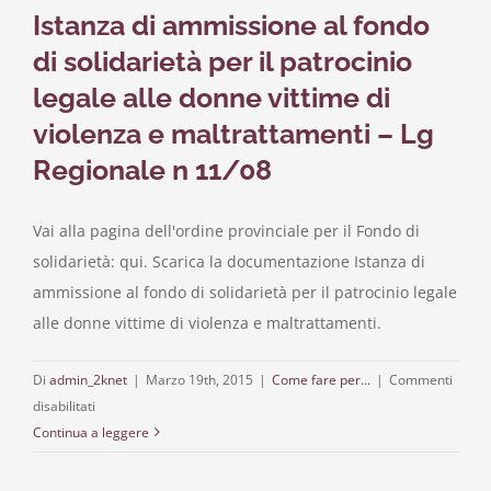
Istanza di ammissione al fondo
(Art
46
di solidarietà per il patrocinio
D.P.R.
legale alle donne vittime di
445
del
violenza e maltrattamenti – Lg
28
Regionale n 11/08
Dicembre
2000)
Vai alla pagina dell'ordine provinciale per il Fondo di
solidarietà: qui. Scarica la documentazione Istanza di
ammissione al fondo di solidarietà per il patrocinio legale
alle donne vittime di violenza e maltrattamenti.
Di
admin_2knet
|
Marzo 19th, 2015
|
Come fare per...
|
Commenti
su
disabilitati
Istanza
Continua a leggere
di
ammissione