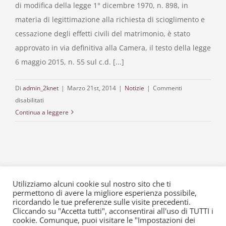
di modifica della legge 1° dicembre 1970, n. 898, in
materia di legittimazione alla richiesta di scioglimento e
cessazione degli effetti civili del matrimonio, è stato
approvato in via definitiva alla Camera, il testo della legge
6 maggio 2015, n. 55 sul c.d. [...]
Di
admin_2knet
|
Marzo 21st, 2014
|
Notizie
|
Commenti
su
disabilitati
DIVORZIO
Continua a leggere
BREVE:
LA
PUBBLICAZIONE
IN
GAZZETTA
Utilizziamo alcuni cookie sul nostro sito che ti
UFFICIALE.
permettono di avere la migliore esperienza possibile,
ECCO
© Copyright 2015 -
2026 | Alessio • Silvesti & Partners | P. IVA
ricordando le tue preferenze sulle visite precedenti.
LE
Cliccando su "Accetta tutti", acconsentirai all'uso di TUTTI i
02032940039 | web designer Andrea Giovetti| Powered by
cookie. Comunque, puoi visitare le "Impostazioni dei
NOVITÀ.
2000net
|
copyright
|
Privacy & Cookie Policy