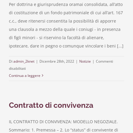
Per dottrina e giurisprudenza oramai consolidata, all’atto
di costituzione di un fondo patrimoniale di cui all’art. 167
c.c., deve ritenersi consentita la possibilità di apporre
una clausola a mezzo della quale i coniugi - in presenza
di figli minori - si riservino la facoltà di alienare,
ipotecare, dare in pegno o comunque vincolare i beni [...]
Di
admin_2knet
|
Dicembre 28th, 2022
|
Notizie
|
Commenti
su
disabilitati
QUESTIONI
Continua a leggere
IN
TEMA
DI
Contratto di convivenza
ATTI
DISPOSITIVI
DI
IL CONTRATTO DI CONVIVENZA: MODELLO NEGOZIALE.
BENI
Sommario: 1. Premessa – 2. Lo “status” di convivente di
COSTITUITI