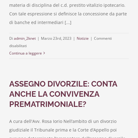
materia di disciplina del c.d. prestito vitalizio ipotecario.
News
Con tale espressione si definisce la concessione da parte
di banche ed intermediari [...]
Di
admin_2knet
|
Marzo 23rd, 2023
|
Notizie
|
Commenti
su
disabilitati
IL
Continua a leggere
PRESTITO
VITALIZIO
IPOTECARIO
ASSEGNO DIVORZILE: CONTA
ANCHE LA CONVIVENZA
PREMATRIMONIALE?
A cura dell'Avv. Rosa Iorio Nell’ambito di un divorzio
giudiziale il Tribunale prima e la Corte d’Appello poi