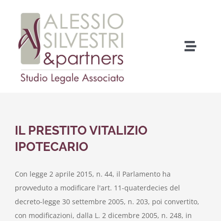
Salta
al
contenuto
Toggle
Naviga
Home
Chi Siamo
IL PRESTITO VITALIZIO
Cosa facciamo
IPOTECARIO
Come fare per…
Con legge 2 aprile 2015, n. 44, il Parlamento ha
provveduto a modificare l'art. 11-quaterdecies del
decreto-legge 30 settembre 2005, n. 203, poi convertito,
Contatti
con modificazioni, dalla L. 2 dicembre 2005, n. 248, in