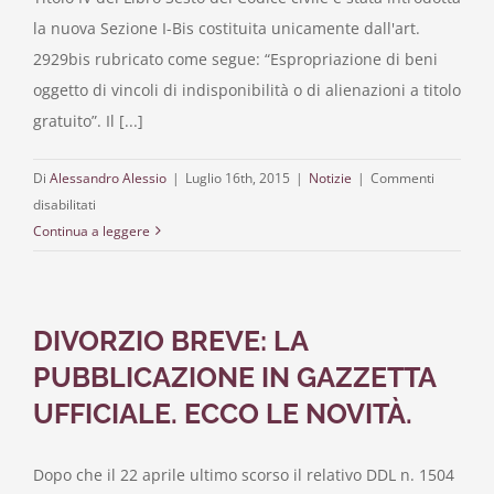
la nuova Sezione I-Bis costituita unicamente dall'art.
2929bis rubricato come segue: “Espropriazione di beni
oggetto di vincoli di indisponibilità o di alienazioni a titolo
gratuito”. Il [...]
Di
Alessandro Alessio
|
Luglio 16th, 2015
|
Notizie
|
Commenti
su
disabilitati
Nuovo
Continua a leggere
art.
2929
bis
DIVORZIO BREVE: LA
codice
civile:
PUBBLICAZIONE IN GAZZETTA
note
UFFICIALE. ECCO LE NOVITÀ.
a
prima
lettura.
Dopo che il 22 aprile ultimo scorso il relativo DDL n. 1504