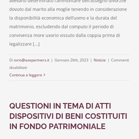
avevano determinato l’ammontare dell’assegno divorzile
dovuto dal marito alla moglie tenendo in considerazione
la disponibilità economica dell’uomo e la durata del
matrimonio, escludendo dal computo il periodo di
convivenza more uxorio vissuto dalla coppia prima di
legalizzare [...]
Di
iorio@asepartners.it
|
Gennaio 26th, 2023
|
Notizie
|
Commenti
su
disabilitati
ASSEGNO
Continua a leggere
DIVORZILE:
CONTA
ANCHE
QUESTIONI IN TEMA DI ATTI
LA
CONVIVENZA
DISPOSITIVI DI BENI COSTITUITI
PREMATRIMONIALE?
IN FONDO PATRIMONIALE