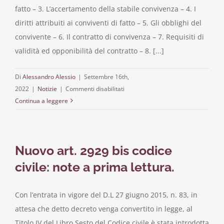
fatto – 3. L’accertamento della stabile convivenza – 4. I
IN
diritti attribuiti ai conviventi di fatto – 5. Gli obblighi del
FONDO
PATRIMONIALE
convivente – 6. Il contratto di convivenza – 7. Requisiti di
validità ed opponibilità del contratto – 8. [...]
Di
Alessandro Alessio
|
Settembre 16th,
su
2022
|
Notizie
|
Commenti disabilitati
Contratto
Continua a leggere
di
convivenza
Nuovo art. 2929 bis codice
civile: note a prima lettura.
Con l’entrata in vigore del D.L 27 giugno 2015, n. 83, in
attesa che detto decreto venga convertito in legge, al
Titolo IV del Libro Sesto del Codice civile è stata introdotta