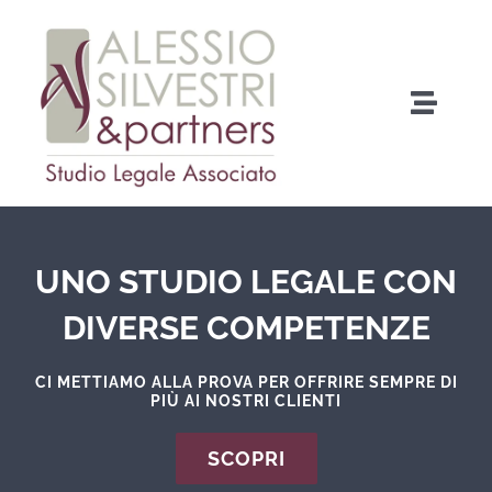
Salta
al
contenuto
Toggle
Naviga
Home
Chi Siamo
UNO STUDIO LEGALE CON
Cosa facciamo
DIVERSE COMPETENZE
Come fare per…
CI METTIAMO ALLA PROVA PER OFFRIRE SEMPRE DI
PIÙ AI NOSTRI CLIENTI
Contatti
SCOPRI