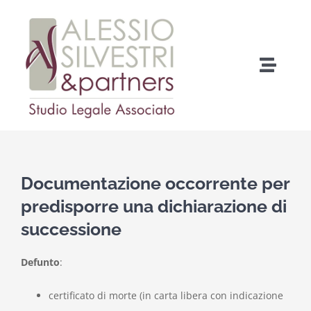
Salta
al
contenuto
Toggle
Naviga
Home
Chi Siamo
Documentazione occorrente per
Cosa facciamo
predisporre una dichiarazione di
successione
Come fare per…
Defunto
:
Contatti
certificato di morte (in carta libera con indicazione