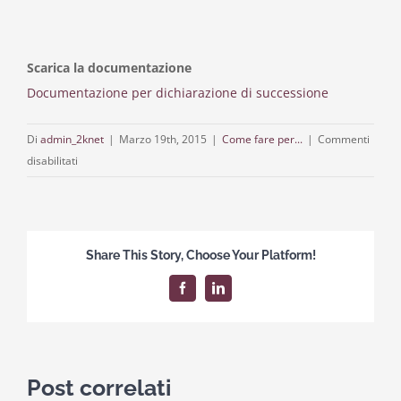
Scarica la documentazione
Documentazione per dichiarazione di successione
Di
admin_2knet
|
Marzo 19th, 2015
|
Come fare per...
|
Commenti
su
disabilitati
Documentazione
occorrente
per
predisporre
Share This Story, Choose Your Platform!
una
dichiarazione
Facebook
LinkedIn
di
successione
Post correlati