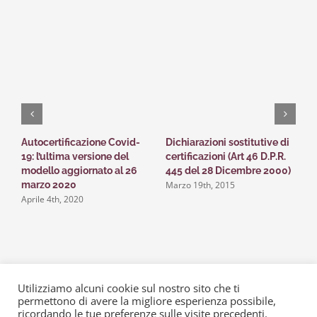
Autocertificazione Covid-
Dichiarazioni sostitutive di
I
19: l’ultima versione del
certificazioni (Art 46 D.P.R.
f
modello aggiornato al 26
445 del 28 Dicembre 2000)
p
Marzo 19th, 2015
marzo 2020
v
Aprile 4th, 2020
m
R
M
Utilizziamo alcuni cookie sul nostro sito che ti
permettono di avere la migliore esperienza possibile,
© Copyright 2015 -
2026 | Alessio • Silvesti & Partners | P. IVA
ricordando le tue preferenze sulle visite precedenti.