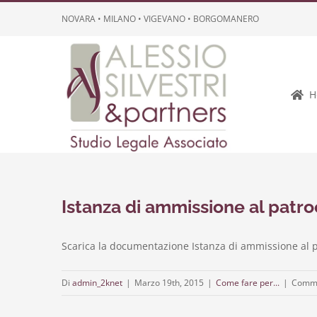
Salta
NOVARA • MILANO • VIGEVANO • BORGOMANERO
al
contenuto
H
Istanza di ammissione al patro
Scarica la documentazione Istanza di ammissione al p
Di
admin_2knet
|
Marzo 19th, 2015
|
Come fare per...
|
Commen