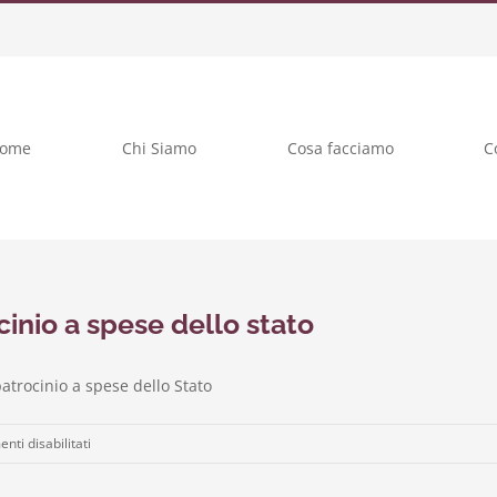
ome
Chi Siamo
Cosa facciamo
C
cinio a spese dello stato
atrocinio a spese dello Stato
su
ti disabilitati
Istanza
di