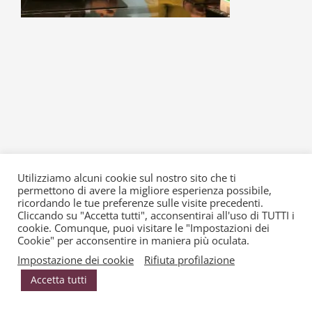
News
Utilizziamo alcuni cookie sul nostro sito che ti
permettono di avere la migliore esperienza possibile,
© Copyright 2015 -
2026 | Alessio • Silvesti & Partners | P. IVA
ricordando le tue preferenze sulle visite precedenti.
Cliccando su "Accetta tutti", acconsentirai all'uso di TUTTI i
02032940039 | web designer Andrea Giovetti| Powered by
cookie. Comunque, puoi visitare le "Impostazioni dei
2000net
|
copyright
|
Privacy & Cookie Policy
Cookie" per acconsentire in maniera più oculata.
Impostazione dei cookie
Rifiuta profilazione
Accetta tutti
Facebook
LinkedIn