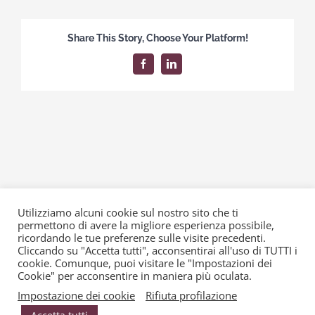
dichiarazione
News
di
Share This Story, Choose Your Platform!
successione
Facebook
LinkedIn
Utilizziamo alcuni cookie sul nostro sito che ti
permettono di avere la migliore esperienza possibile,
© Copyright 2015 -
2026 | Alessio • Silvesti & Partners | P. IVA
ricordando le tue preferenze sulle visite precedenti.
Cliccando su "Accetta tutti", acconsentirai all'uso di TUTTI i
02032940039 | web designer Andrea Giovetti| Powered by
cookie. Comunque, puoi visitare le "Impostazioni dei
2000net
|
copyright
|
Privacy & Cookie Policy
Cookie" per acconsentire in maniera più oculata.
Impostazione dei cookie
Rifiuta profilazione