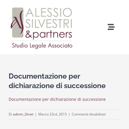
Salta
al
contenuto
Toggle
Naviga
Home
Chi Siamo
Documentazione per
Cosa facciamo
dichiarazione di successione
Documentazione per dichiarazione di successione
Come fare per…
su
Di
admin_2knet
|
Marzo 23rd, 2015
|
Commenti disabilitati
Contatti
Documentazio
per